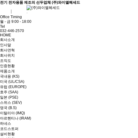
전기 전자용품 제조의 선두업체 (주)와이엘헤세드
ENG
ADMIN
Office Timing
월 - 금 9:00 - 18:00
Tel
032-446-2570
HOME
회사소개
인사말
회사연혁
회사위치
조직도
인증현황
제품소개
국내용 (KS)
미국 (UL/CSA)
유럽 (EUROPE)
호주 (SAA)
일본 (PSE)
스위스 (SEV)
영국 (B.S)
이탈리아 (IMQ)
아르헨티나 (IRAM)
하네스
코드스토퍼
설비현황