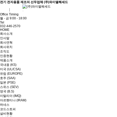
전기 전자용품 제조의 선두업체 (주)와이엘헤세드
ENG
ADMIN
Office Timing
월 - 금 9:00 - 18:00
Tel
032-446-2570
HOME
회사소개
인사말
회사연혁
회사위치
조직도
인증현황
제품소개
국내용 (KS)
미국 (UL/CSA)
유럽 (EUROPE)
호주 (SAA)
일본 (PSE)
스위스 (SEV)
영국 (B.S)
이탈리아 (IMQ)
아르헨티나 (IRAM)
하네스
코드스토퍼
설비현황